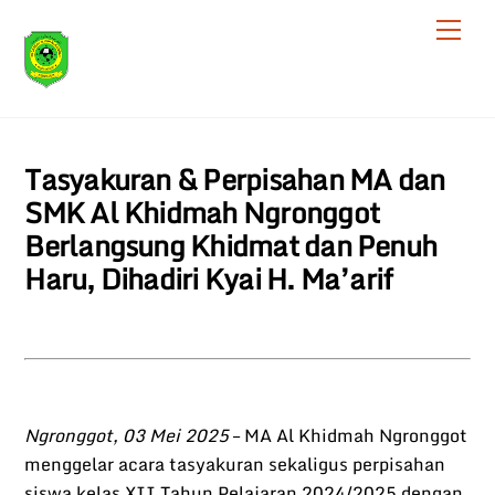
Skip
Men
to
content
Tasyakuran & Perpisahan MA dan
SMK Al Khidmah Ngronggot
Berlangsung Khidmat dan Penuh
Haru, Dihadiri Kyai H. Ma’arif
Ngronggot, 03 Mei 2025
– MA Al Khidmah Ngronggot
menggelar acara tasyakuran sekaligus perpisahan
siswa kelas XII Tahun Pelajaran 2024/2025 dengan